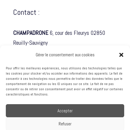
Contact :
CHAMPADRONE
6, cour des Fleurys 02850
Reuilly-Sauvigny
Gérer le consentement aux cookies
Tél. 06 61 85 88 98
Pour offrir les meilleures expériences, nous utilisons des technologies telles que
les cookies pour stocker et/ou accéder aux informations des appareils. Le fait de
contact@champadrone.fr
consentir à ces technologies nous permettra de traiter des données telles que le
comportement de navigation ou les ID uniques sur ce site. Le fait de ne pas
consentir ou de retirer son consentement peut avoir un effet négatif sur certaines
caractéristiques et fonctions.
Accepter
2019-2024 - Champadrone, Tous droits réservés - SIRET 843 521
568 (00017) - PRISE DE VUE AÉRIENNE PAR DRONE Reims, Épernay,
Refuser